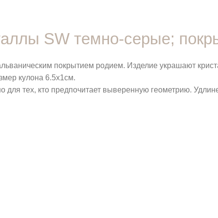
сталлы SW темно-серые; покр
гальваническим покрытием родием. Изделие украшают крист
змер кулона 6.5х1см.
но для тех, кто предпочитает выверенную геометрию. Удлин