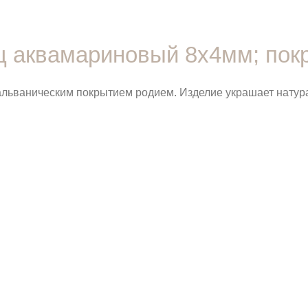
рц аквамариновый 8х4мм; пок
 гальваническим покрытием родием. Изделие украшает нат