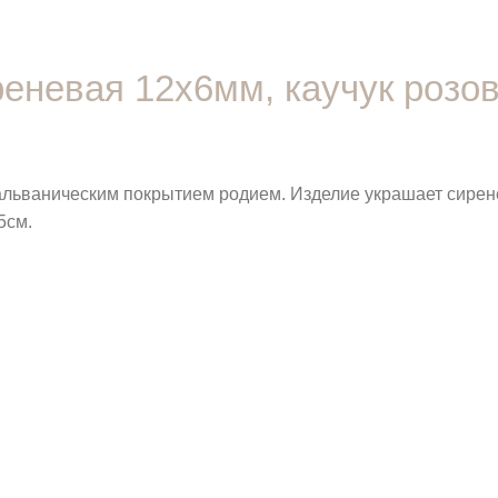
реневая 12х6мм, каучук розов
гальваническим покрытием родием. Изделие украшает сире
5см.